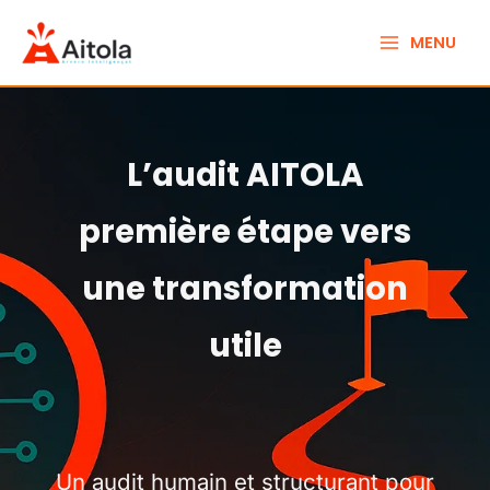
Aller
Main
au
MENU
contenu
Menu
L’audit AITOLA
première étape vers
une transformation
utile
Un audit humain et structurant pour